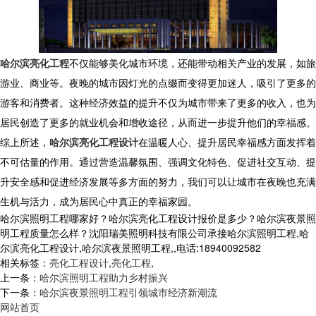
哈尔滨亮化工程
不仅能够美化城市环境，还能带动相关产业的发展，如旅
游业、商业等。夜晚的城市因灯光的点缀而变得更加迷人，吸引了更多的
游客和消费者。这种经济效益的提升不仅为城市带来了更多的收入，也为
居民创造了更多的就业机会和增收途径，从而进一步提升他们的幸福感。
综上所述，
哈尔滨亮化工程设计
在温暖人心、提升居民幸福感方面发挥着
不可估量的作用。通过营造温馨氛围、强调文化特色、促进社交互动、提
升安全感和促进经济发展等多方面的努力，我们可以让城市在夜晚也充满
生机与活力，成为居民心中真正的幸福家园。
哈尔滨照明工程哪家好？哈尔滨亮化工程设计报价是多少？哈尔滨夜景照
明工程质量怎么样？沈阳瑞美照明科技有限公司承接哈尔滨照明工程,哈
尔滨亮化工程设计,哈尔滨夜景照明工程,,电话:18940092582
相关标签：
亮化工程设计
,
亮化工程
,
上一条：
哈尔滨照明工程助力乡村振兴
下一条：
哈尔滨夜景照明工程引领城市经济新潮流
网站首页