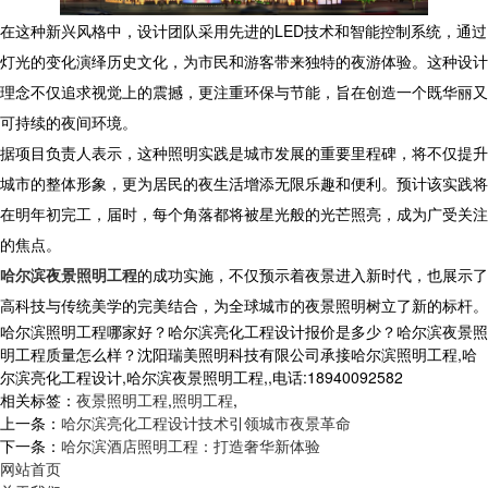
在这种新兴风格中，设计团队采用先进的LED技术和智能控制系统，通过
灯光的变化演绎历史文化，为市民和游客带来独特的夜游体验。这种设计
理念不仅追求视觉上的震撼，更注重环保与节能，旨在创造一个既华丽又
可持续的夜间环境。
据项目负责人表示，这种照明实践是城市发展的重要里程碑，将不仅提升
城市的整体形象，更为居民的夜生活增添无限乐趣和便利。预计该实践将
在明年初完工，届时，每个角落都将被星光般的光芒照亮，成为广受关注
的焦点。
哈尔滨夜景照明工程
的成功实施，不仅预示着夜景进入新时代，也展示了
高科技与传统美学的完美结合，为全球城市的夜景照明树立了新的标杆。
哈尔滨照明工程哪家好？哈尔滨亮化工程设计报价是多少？哈尔滨夜景照
明工程质量怎么样？沈阳瑞美照明科技有限公司承接哈尔滨照明工程,哈
尔滨亮化工程设计,哈尔滨夜景照明工程,,电话:18940092582
相关标签：
夜景照明工程
,
照明工程
,
上一条：
哈尔滨亮化工程设计技术引领城市夜景革命
下一条：
哈尔滨酒店照明工程：打造奢华新体验
网站首页