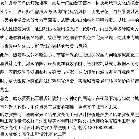
设计并非简单的灯光堆砌，而是一门融合了艺术、科技与城市文化的综合
性学科。设计师们需深入考量城市的建筑风格、历史底蕴、自然景观以及
市民的生活需求等多方面因素，从而制定出独特的照明方案。以城市中的
标志性建筑为例，通过巧妙地运用投光灯、轮廓灯、内透光等多种照明方
式，能够将建筑的轮廓、纹理与特色细节在夜色中完美呈现，使其成为城
市夜景中的焦点，彰显城市独特的气质与风貌。
此外，随着科技的不断进步，节能环保的理念也深深融入到
哈尔滨亮化工
程设计
之中。如今的照明设备更加有效节能，智能控制系统可根据不同时
段、不同场景灵活调整灯光亮度与色彩，在实现美化城市夜景目标的同
时，更大限度地降低能源消耗与光污染，实现城市发展与环境保护的和谐
共生。
总之，
哈尔滨亮化工程
设计犹如一支神奇的画笔，在夜幕下精心勾勒出城
市的迷人轮廓，不仅点亮了城市的夜晚，更点亮了城市的未来。
哈尔滨照明工程哪家好？哈尔滨亮化工程设计报价是多少？哈尔滨夜景照
明工程质量怎么样？沈阳瑞美照明科技有限公司承接哈尔滨照明工程,哈
尔滨亮化工程设计,哈尔滨夜景照明工程,,电话:18940092582
相关标签：
亮化工程设计
,
亮化工程
,