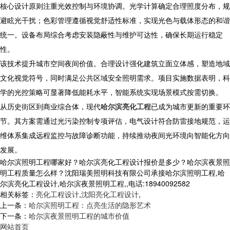
核心设计原则注重光效控制与环境协调。光学计算确定合理照度分布，规
避眩光干扰；色彩管理遵循视觉舒适性标准，实现光色与载体形态的和谐
统一。设备布局综合考虑安装隐蔽性与维护可达性，确保长期运行稳定
性。
该技术提升城市空间夜间价值。合理设计强化建筑立面立体感，塑造地域
文化视觉符号，同时满足公共区域安全照明需求。项目实施数据表明，科
学的光控策略可显著降低能耗水平，智能系统实现场景模式按需切换。
从历史街区到商业综合体，现代
哈尔滨亮化工程
已成为城市更新的重要环
节。其方案需通过光污染控制专项评估，电气设计符合防雷接地规范，运
维体系集成远程监控与故障诊断功能，持续推动夜间光环境向智能化方向
发展。
哈尔滨照明工程哪家好？哈尔滨亮化工程设计报价是多少？哈尔滨夜景照
明工程质量怎么样？沈阳瑞美照明科技有限公司承接哈尔滨照明工程,哈
尔滨亮化工程设计,哈尔滨夜景照明工程,,电话:18940092582
相关标签：
亮化工程设计
,
沈阳亮化工程设计
,
上一条：
哈尔滨照明工程：点亮生活的隐形艺术
下一条：
哈尔滨夜景照明工程的城市价值
网站首页