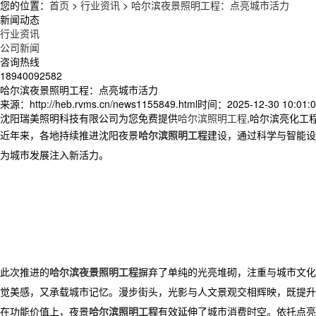
您的位置：
首页
>
行业资讯
>
哈尔滨夜景照明工程：点亮城市活力
新闻动态
行业资讯
公司新闻
咨询热线
18940092582
哈尔滨夜景照明工程：点亮城市活力
来源：http://heb.rvms.cn/news1155849.html
时间：2025-12-30 10:01:0
沈阳瑞美照明科技有限公司为您免费提供
哈尔滨照明工程
,哈尔滨亮化工
近年来，各地持续推进沈阳夜景
哈尔滨照明工程
建设，通过科学与智能设
为城市发展注入新活力。
此次推进的
哈尔滨夜景照明工程
摒弃了单纯的光亮堆砌，注重与城市文化
觉美感，又承载城市记忆。漫步街头，光影与人文景观交相辉映，既提升
在功能价值上，夜景
哈尔滨照明工程
有效延伸了城市消费时空。依托点亮