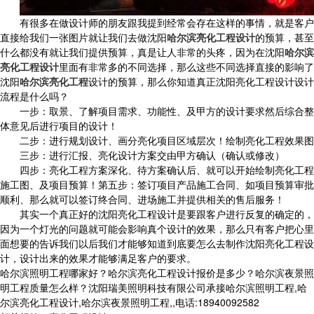
有很多在做设计师的朋友跟我提到经常会存在这样的事情，就是客户
直接给我们一张图片就让我们去做沈阳
哈尔滨亮化工程设计
的预算，甚至
什么都没有就让我们提供预算，真是让人非常的头疼，因为在沈阳
哈尔滨
亮化工程设计
里面有非常多的不同选择，那么这些不同选择直接的影响了
沈阳
哈尔滨亮化工程
设计的预算，那么你知道真正沈阳亮化工程设计设计
流程是什么吗？
一步：取景、了解项目需求、功能性、及甲方的设计要求然后综合整
体意见后进行项目的设计！
二步：进行规划设计、画分亮化项目区域层次！绘制亮化工程效果图
三步：进行汇报、亮化设计方案交由甲方确认（确认或修改）
四步：亮化工程方案深化、待方案确认后、就可以开始绘制亮化工程
施工图、及项目预算！第五步：签订项目产品施工合同、如项目预算审批
顺利、那么就可以签订终合同、进场施工并提供相关的售后服务！
其实一个真正好的沈阳亮化工程设计是要跟客户进行反复的确定的，
因为一个灯光的问题就可能会影响真个设计的效果，那么只有客户把心里
面想要的告诉我们以后我们才能够知道到底要怎么去制作沈阳亮化工程设
计，设计出来的效果才能够满足客户的要求。
哈尔滨照明工程哪家好？哈尔滨亮化工程设计报价是多少？哈尔滨夜景照
明工程质量怎么样？沈阳瑞美照明科技有限公司承接哈尔滨照明工程,哈
尔滨亮化工程设计,哈尔滨夜景照明工程,,电话:18940092582