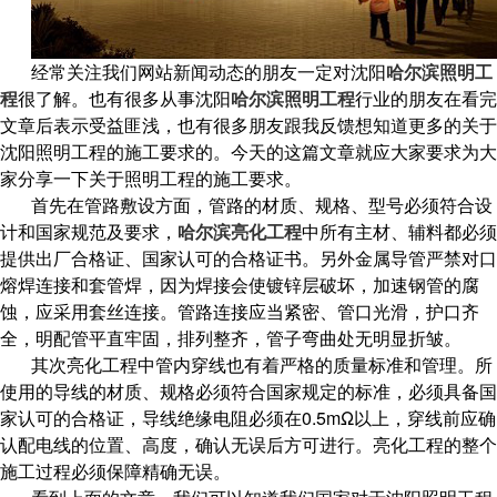
经常关注我们网站新闻动态的朋友一定对沈阳
哈尔滨照明工
程
很了解。也有很多从事沈阳
哈尔滨照明工程
行业的朋友在看完
文章后表示受益匪浅，也有很多朋友跟我反馈想知道更多的关于
沈阳照明工程的施工要求的。今天的这篇文章就应大家要求为大
家分享一下关于照明工程的施工要求。
首先在管路敷设方面，管路的材质、规格、型号必须符合设
计和国家规范及要求，
哈尔滨亮化工程
中所有主材、辅料都必须
提供出厂合格证、国家认可的合格证书。另外金属导管严禁对口
熔焊连接和套管焊，因为焊接会使镀锌层破坏，加速钢管的腐
蚀，应采用套丝连接。管路连接应当紧密、管口光滑，护口齐
全，明配管平直牢固，排列整齐，管子弯曲处无明显折皱。
其次亮化工程中管内穿线也有着严格的质量标准和管理。所
使用的导线的材质、规格必须符合国家规定的标准，必须具备国
家认可的合格证，导线绝缘电阻必须在0.5mΩ以上，穿线前应确
认配电线的位置、高度，确认无误后方可进行。亮化工程的整个
施工过程必须保障精确无误。