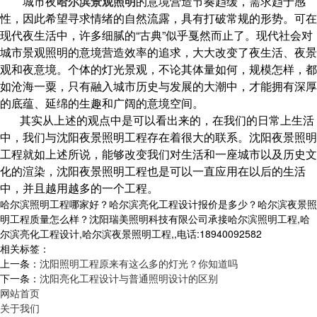
城市夜
哈尔滨景观照明
的意境营造节奏趋缓，需求趋于感
性，因此希望寻求情绪的自然流露，具有打破常规的形势。可在
现代夜生活中，许多细腻的“古典”似乎戛然而止了。现代社会对
城市景观照明的意境营造效率的追求，大大改变了夜生活、夜景
观和夜意境。个体的灯光景观，不论其体量如何，规模怎样，都
如沧海一粟，只有融入城市历史与发展的大潮中，才能拥有深厚
的底蕴、延绵的生趣和广阔的意境空间。
其实从上述的观点中是可以看出来的，在我们的日常上生活
中，我们与沈阳夜景照明工程存在着很大的联系。沈阳夜景照明
工程就如上述所说，能够改变我们对生活和一座城市以及历史文
化的渲染，沈阳夜景照明工程也是可以一直应用在以后的生活
中，并且越用越多的一个工程。
哈尔滨照明工程哪家好？哈尔滨亮化工程设计报价是多少？哈尔滨夜景照
明工程质量怎么样？沈阳瑞美照明科技有限公司承接哈尔滨照明工程,哈
尔滨亮化工程设计,哈尔滨夜景照明工程,,电话:18940092582
相关标签：
上一条：
沈阳照明工程原来有这么多的灯光？你知道吗
下一条：
沈阳亮化工程设计与普通照明设计的区别
网站首页
关于我们