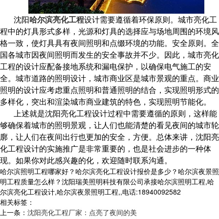
沈阳
哈尔滨亮化工程
设计需要遵循着环保原则。城市亮化工
程中的灯具形式多样，光源和灯具的选择应与场地周围的环境风
格一致，使灯具具有夜间照明和点缀环境的功能。安全原则。全
国各城市因夜间照明而发生的安全事故并不少。因此，城市亮化
工程的设计应配备接地系统和漏电保护，以确保电气施工的安
全。城市道路的照明设计，城市商业区是城市景观的重点。商业
照明的设计应考虑重点照明和普通照明的结合，实现照明形式的
多样化，突出和渲染城市商业建筑的特色，实现照明节能化。
上述就是沈阳亮化工程设计过程中需要遵循的原则，这样能
够确保着城市的照明景观，让人们也能清楚的看见夜间的城市轮
廓，让人们在夜间出行也更加的安全，方便。总体来讲，沈阳亮
化工程设计的实施推广是非常重要的，也是社会进步的一种体
现。如果你对此感兴趣的化，欢迎随时联系沟通。
哈尔滨照明工程哪家好？哈尔滨亮化工程设计报价是多少？哈尔滨夜景照
明工程质量怎么样？沈阳瑞美照明科技有限公司承接哈尔滨照明工程,哈
尔滨亮化工程设计,哈尔滨夜景照明工程,,电话:18940092582
相关标签：
上一条：
沈阳亮化工程厂家：点亮了夜间的美