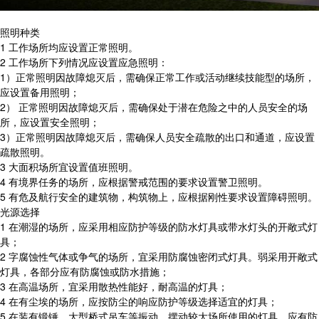
照明种类
1 工作场所均应设置正常照明。
2 工作场所下列情况应设置应急照明：
1）正常照明因故障熄灭后，需确保正常工作或活动继续技能型的场所，
应设置备用照明；
2） 正常照明因故障熄灭后，需确保处于潜在危险之中的人员安全的场
所，应设置安全照明；
3）正常照明因故障熄灭后，需确保人员安全疏散的出口和通道，应设置
疏散照明。
3 大面积场所宜设置值班照明。
4 有境界任务的场所，应根据警戒范围的要求设置警卫照明。
5 有危及航行安全的建筑物，构筑物上，应根据刚性要求设置障碍照明。
光源选择
1 在潮湿的场所，应采用相应防护等级的防水灯具或带水灯头的开敞式灯
具；
2 字腐蚀性气体或争气的场所，宜采用防腐蚀密闭式灯具。弱采用开敞式
灯具，各部分应有防腐蚀或防水措施；
3 在高温场所，宜采用散热性能好，耐高温的灯具；
4 在有尘埃的场所，应按防尘的响应防护等级选择适宜的灯具；
5 在装有锻锤、大型桥式吊车等振动、摆动较大场所使用的灯具，应有防