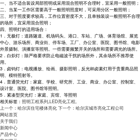
一、当不适合装设局部照明或采用混合照明不合理时，宜采用一般照明；
二、当某一工作区需要高于一般照明照度时，可采用分区一般照明；
三、对于照度要求较高，工作位置密度不大，且单独装设一般照明不合理
的场所，宜采用混合照明；
四、照明灯的适用场合：
1．无极灯：道路隧道、机场码头、港口、车站、广场、体育场馆、展览
中心、游乐场所、商业街、停车场、工厂、办公室、医院、图书馆、电影
外景摄制、演播室等照明。一些需要频繁开关的场所和需要调光的场所。
2．白炽灯：除严格要求防止电磁波干扰的场所外，其余场所不推荐使
用。
3．卤钨灯：电视播放、绘画、摄影照明，反光杯卤素灯用于贵重商品照
明、模特照射等。
4．普通荧光灯：家庭、学校、研究所、工业、商业、办公室、控制室、
设计室、医院、图书馆等照明。
5．紧凑型荧光灯：家庭、宾馆、等照明
相关标签：
照明工程系列
,
LED亮化工程
,
上一个：哈尔滨住宅楼体亮化
下一个：哈尔滨城市亮化工程公司
网站首页
关于我们
新闻中心
产品中心