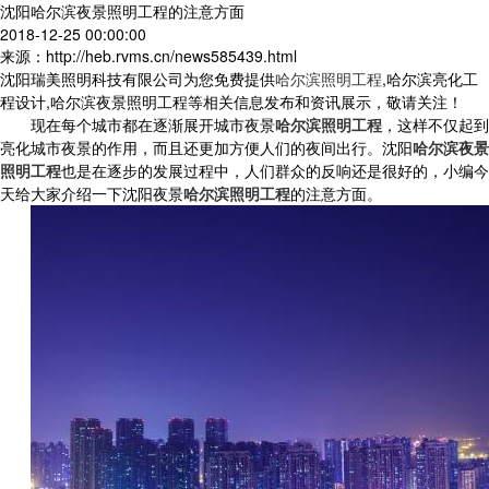
沈阳哈尔滨夜景照明工程的注意方面
2018-12-25 00:00:00
来源：http://heb.rvms.cn/news585439.html
沈阳瑞美照明科技有限公司为您免费提供
哈尔滨照明工程
,哈尔滨亮化工
程设计,哈尔滨夜景照明工程等相关信息发布和资讯展示，敬请关注！
现在每个城市都在逐渐展开城市夜景
哈尔滨照明工程
，这样不仅起到
亮化城市夜景的作用，而且还更加方便人们的夜间出行。沈阳
哈尔滨夜景
照明工程
也是在逐步的发展过程中，人们群众的反响还是很好的，小编今
天给大家介绍一下沈阳夜景
哈尔滨照明工程
的注意方面。