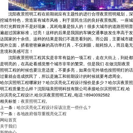
沈阳夜景照明工程在前期就应有主题性的进行合理夜景照明规划，深
挖城市特色，营造富有城市风格，利于居民生活的良好夜景氛围。一座城
市灯光辉煌并不是好现象，其耗电量是惊人的！很多大城市的道路照明普
遍超过国家标准，过亮！这样的后果是我国的车辆交通事故发生率高于发
达国家的十余倍。这样的结果是我们不愿意看到的。而公园，主要城市建
筑外立面，挤着密密麻麻的高功率灯具，不仅刺眼，能耗惊人，而且毫无
意境和美感可言！
沈阳夜景照明工程其实是非常有益的一项工程，走在大街上，到处都
是明亮的，在高处看感觉整个城市非常的繁荣。但是我们 在做沈阳夜景
照明工程的时候也要注意适度，不要多亮，如果住宅外墙也按照明灯的话
过量就会造成扰民了，所以是施工和前期设计的时候就要考虑周全。
哈尔滨照明工程哪家好？哈尔滨亮化工程设计报价是多少？哈尔滨夜景照
明工程质量怎么样？沈阳瑞美照明科技有限公司承接哈尔滨照明工程,哈
尔滨亮化工程设计,哈尔滨夜景照明工程,,电话:18940092582
相关标签：
夜景照明工程
,
上一条：
哈尔滨亮化工程设计应该注意一些什么？
下一条：
各地政府领导重视亮化工程
网站首页
关于我们
新闻中心